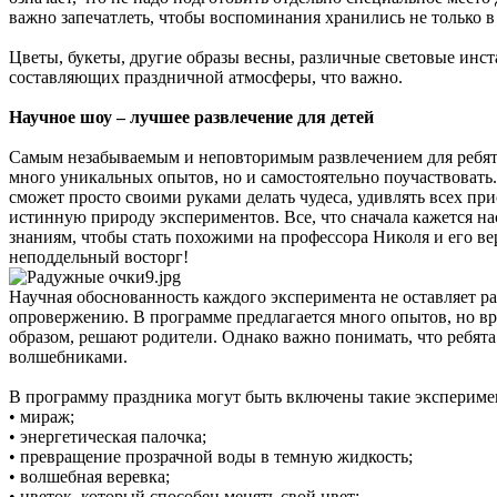
важно запечатлеть, чтобы воспоминания хранились не только в
Цветы, букеты, другие образы весны, различные световые инс
составляющих праздничной атмосферы, что важно.
Научное шоу – лучшее развлечение для детей
Самым незабываемым и неповторимым развлечением для ребят
много уникальных опытов, но и самостоятельно поучаствовать
сможет просто своими руками делать чудеса, удивлять всех при
истинную природу экспериментов. Все, что сначала кажется на
знаниям, чтобы стать похожими на профессора Николя и его в
неподдельный восторг!
Научная обоснованность каждого эксперимента не оставляет ра
опровержению. В программе предлагается много опытов, но вр
образом, решают родители. Однако важно понимать, что ребята
волшебниками.
В программу праздника могут быть включены такие экспериме
• мираж;
• энергетическая палочка;
• превращение прозрачной воды в темную жидкость;
• волшебная веревка;
• цветок, который способен менять свой цвет;