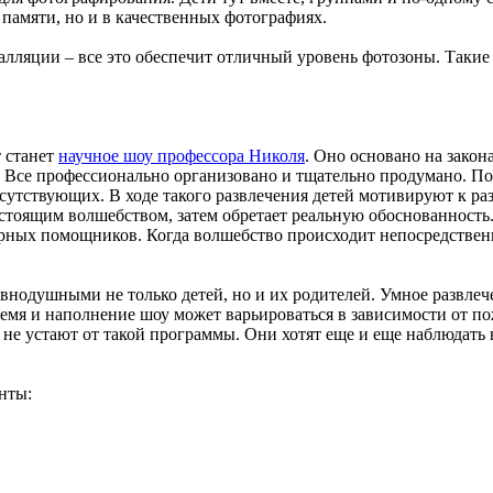
 памяти, но и в качественных фотографиях.
талляции – все это обеспечит отличный уровень фотозоны. Таки
 станет
научное шоу профессора Николя
. Оно основано на закон
. Все профессионально организовано и тщательно продумано. По
сутствующих. В ходе такого развлечения детей мотивируют к раз
стоящим волшебством, затем обретает реальную обоснованность.
ерных помощников. Когда волшебство происходит непосредственн
внодушными не только детей, но и их родителей. Умное развлеч
емя и наполнение шоу может варьироваться в зависимости от по
 не устают от такой программы. Они хотят еще и еще наблюдать 
нты: