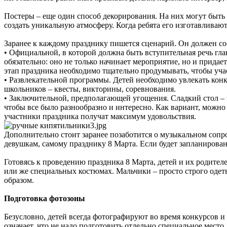
Постеры – еще один способ декорирования. На них могут быть 
создать уникальную атмосферу. Когда ребята его изготавлива
Заранее к каждому празднику пишется сценарий. Он должен сос
• Официальной, в которой должна быть вступительная речь гл
обязательно: оно не только начинает мероприятие, но и прида
этап праздника необходимо тщательно продумывать, чтобы уч
• Развлекательной программы. Детей необходимо увлекать кон
школьников – квесты, викторины, соревнования.
• Заключительной, предполагающей угощения. Сладкий стол – 
чтобы все было разнообразно и интересно. Как вариант, можн
участники праздника получат максимум удовольствия.
Дополнительно стоит заранее позаботится о музыкальном соп
девушкам, самому празднику 8 Марта. Если будет запланирована
Готовясь к проведению праздника 8 Марта, детей и их родите
или же специальных костюмах. Мальчики – просто строго одет
образом.
Подготовка фотозоны
Безусловно, детей всегда фотографируют во время конкурсов 
означает, что не надо подготовить отдельно специальное мест