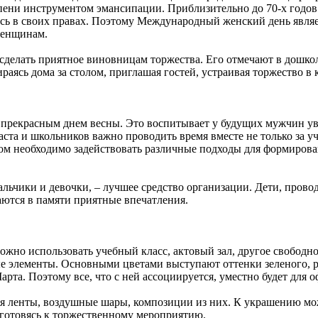
епени инструментом эмансипации. Приблизительно до 70-х годов
ись в своих правах. Поэтому Международный женский день явл
женщинам.
д сделать приятное виновницам торжества. Его отмечают в дошк
раясь дома за столом, приглашая гостей, устраивая торжество в 
м прекрасным днем весны. Это воспитывает у будущих мужчин ув
та и школьников важно проводить время вместе не только за уч
ором необходимо задействовать различные подходы для формиро
ьчики и девочки, – лучшее средство организации. Дети, проводя
таются в памяти приятные впечатления.
ожно использовать учебный класс, актовый зал, другое свободно
ые элементы. Основными цветами выступают оттенки зеленого, 
рта. Поэтому все, что с ней ассоциируется, уместно будет для 
ся ленты, воздушные шары, композиции из них. К украшению мо
 готовясь к торжественному мероприятию.