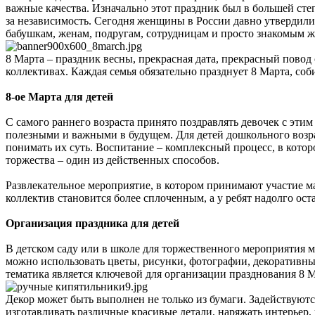
важные качества. Изначально этот праздник был в большей ст
за независимость. Сегодня женщины в России давно утвердил
бабушкам, женам, подругам, сотрудницам и просто знакомым 
8 Марта – праздник весны, прекрасная дата, прекрасный пово
коллективах. Каждая семья обязательно празднует 8 Марта, соби
8-ое Марта для детей
С самого раннего возраста принято поздравлять девочек с эти
полезными и важными в будущем. Для детей дошкольного возрас
понимать их суть. Воспитание – комплексный процесс, в кот
торжества – один из действенных способов.
Развлекательное мероприятие, в котором принимают участие мал
коллектив становится более сплоченным, а у ребят надолго ос
Организация праздника для детей
В детском саду или в школе для торжественного мероприятия м
можно использовать цветы, рисунки, фотографии, декоративн
тематика является ключевой для организации празднования 8 Ма
Декор может быть выполнен не только из бумаги. Задействуют
изготавливать различные красивые детали, наряжать интерьер,