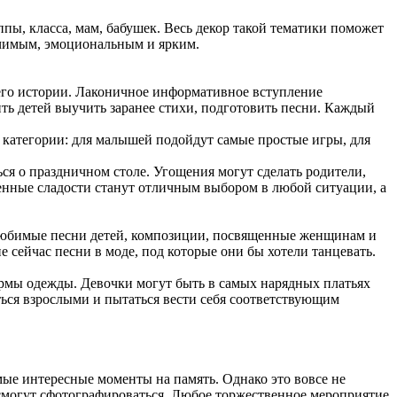
ппы, класса, мам, бабушек. Весь декор такой тематики поможет
начимым, эмоциональным и ярким.
 его истории. Лаконичное информативное вступление
ить детей выучить заранее стихи, подготовить песни. Каждый
й категории: для малышей подойдут самые простые игры, для
я о праздничном столе. Угощения могут сделать родители,
шенные сладости станут отличным выбором в любой ситуации, а
 любимые песни детей, композиции, посвященные женщинам и
е сейчас песни в моде, под которые они бы хотели танцевать.
ормы одежды. Девочки могут быть в самых нарядных платьях
ться взрослыми и пытаться вести себя соответствующим
ые интересные моменты на память. Однако это вовсе не
у смогут сфотографироваться. Любое торжественное мероприятие