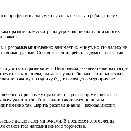
ные профессионалы умеют увлечь не только ребят детских
никам праздника. Несмотря на угрожающие названия многих
угрожает.
й. Программа минимально занимает 45 минут, но это далеко не
их своими руками. Соответственно, ребята задумываются: как
сто учиться и развиваться. Ни в одном развлекательном центре
емиться к знаниям, пытается узнать больше – это настоящее
 неважно, какому празднику будет посвящено мероприятие.
ключены в программу праздника. Профессор Николя и его
 всех участников. Они знают, какие именно опыты
одит именно так. Дарить ребятам знания – важная миссия
которые делают своими руками. В процессе изготовления
 Он становится напоминанием о торжестве.