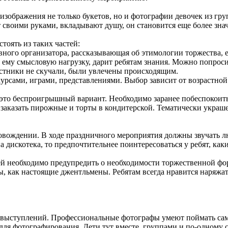
изображения не только букетов, но и фотографии девочек из гру
ют своими руками, вкладывают душу, он становится еще более з
тоять из таких частей:
авного организатора, рассказывающая об этимологии торжества,
ет ему смысловую нагрузку, дарит ребятам знания. Можно попрос
астники не скучали, были увлечены происходящим.
курсами, играми, представлениями. Выбор зависит от возрастно
это беспроигрышный вариант. Необходимо заранее побеспокоитьс
о заказать пирожные и торты в кондитерской. Тематически укра
ровождении. В ходе праздничного мероприятия должны звучать
 дискотека, то предпочтительнее поинтересоваться у ребят, каки
лей необходимо предупредить о необходимости торжественной ф
ы, как настоящие джентльмены. Ребятам всегда нравится наряжа
и выступлений. Профессиональные фотографы умеют поймать сам
о для фотографирования. Дети тут вместе, группами и по-одном