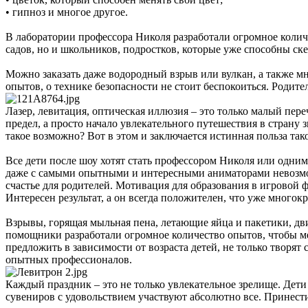
• гипноз и многое другое.
В лаборатории профессора Николя разработали огромное колич
садов, но и школьников, подростков, которые уже способны ск
Можно заказать даже водородный взрыв или вулкан, а также м
опытов, о технике безопасности не стоит беспокоиться. Родител
Лазер, левитация, оптическая иллюзия – это только малый пер
предел, а просто начало увлекательного путешествия в страну 
такое возможно? Вот в этом и заключается истинная польза так
Все дети после шоу хотят стать профессором Николя или одним
даже с самыми опытными и интересными аниматорами невозможн
счастье для родителей. Мотивация для образования в игровой 
Интересен результат, а он всегда положителен, что уже многок
Взрывы, горящая мыльная пена, летающие яйца и пакетики, дв
помощники разработали огромное количество опытов, чтобы м
предложить в зависимости от возраста детей, не только творят
опытных профессионалов.
Каждый праздник – это не только увлекательное зрелище. Дет
сувениров с удовольствием участвуют абсолютно все. Принест