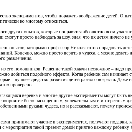
ество экспериментов, чтобы поражать воображение детей. Опыт
ептически ко многому относиться.
ного других опытов, которые понравятся абсолютно всем участ
и смогут просто наблюдать за шоу, зная, что их детям ничего не 
ечень опытов, которыми профессор Николя готов порадовать дете
знаний. Конечно, можно просто верить в чудеса, а можно делать 
ого развлечения.
 из его помощников. Решение такой задачи несложное – надо про
о добиться подобного эффекта. Когда ребенок сам начинает стр
форме – лучшее средство развития детей разного возраста. Даже
ратно проверено.
игающаяся веревка и многие другие эксперименты могут быть в
ероприятие было насыщенным, увлекательным и интересным для
 собственными руками чудеса, но и рассказывают, почему происх
и сами принимают участие в экспериментах, получают подарки, 
и с мероприятия такой презент домой приятно каждому ребенку.