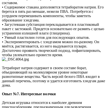
составом.
• Содержимое стакана дополняется тетраборатом натрия. Его
берется в пять раз меньше, нежели ПВА. Потребуется с
усердием перемешивать компоненты, чтобы заметить
образование хэндгама.
• Загустевшая субстанция перекладывается в пластиковый
пакет с застежкой. Придется основательно ее размять с целью
устранения излишней влаги (глицерина).
• Умный пластилин готов для последующих опытов.
• Экспериментировать с хэндгамом можно по-разному. Он
мнётся, растягивается, из него выдуваются пузыри.
Достаточно проявить творческий подход, пофантазировать,
чтобы увлекательно провести время.
Тетраборат натрия содержит в своем составе борат,
объединяющий на молекулярном уровне некоторые
разнотипные вещества. Часть версий белого ПВА входит в
данный перечень, поэтому и удается изготовить хэндгам даже
дома.
Опыт №7. Интересные волчки
Детская игрушка относится к наиболее древним
приспособлениям, предназначенным для развлечения