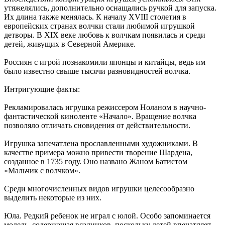
утяжелялись, дополнительно оснащались ручкой для запуска.
Их длина также менялась. К началу XVIII столетия в
европейских странах волчки стали любимой игрушкой
детворы. В XIX веке любовь к волчкам появилась и среди
детей, живущих в Северной Америке.
Россиян с игрой познакомили японцы и китайцы, ведь им
было известно свыше тысячи разновидностей волчка.
Интригующие факты:
Рекламировалась игрушка режиссером Ноланом в научно-
фантастической киноленте «Начало». Вращение волчка
позволяло отличать сновидения от действительности.
Игрушка запечатлена прославленными художниками. В
качестве примера можно привести творение Шардена,
созданное в 1735 году. Оно названо Жаном Батистом
«Мальчик с волчком».
Среди многочисленных видов игрушки целесообразно
выделить некоторые из них.
Юла. Редкий ребенок не играл с юлой. Особо запоминается
модель, содержащая всадников, поскольку детей впечатляет