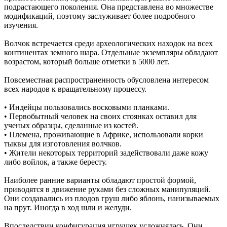
подрастающего поколения. Она представлена во множестве
модификаций, поэтому заслуживает более подробного
изучения.
Волчок встречается среди археологических находок на всех
континентах земного шара. Отдельные экземпляры обладают
возрастом, который больше отметки в 5000 лет.
Повсеместная распространенность обусловлена интересом
всех народов к вращательному процессу.
• Индейцы пользовались восковыми планками.
• Первобытный человек на своих стоянках оставил для
ученых образцы, сделанные из костей.
• Племена, проживающие в Африке, использовали корки
тыквы для изготовления волчков.
• Жители некоторых территорий задействовали даже кожу
либо войлок, а также бересту.
Наиболее ранние варианты обладают простой формой,
приводятся в движение руками без сложных манипуляций.
Они создавались из плодов груш либо яблонь, нанизываемых
на прут. Иногда в ход шли и желуди.
Впоследствии конфигурация игрушек усложнялась. Они