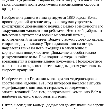
галоп лошадей после достижения максимальной скорости
вращения.
Изобретение данного типа датируется 1880 годом. Больц,
производивший детские игрушки, задумал упростить
конструкцию древнейшего волчка с целью возможности его
закручивания малолетними ребятами. Немецкий фабрикант
поместил в пустотелом волчке маленький штырь,
изготовленный из металла. Вокруг стержня Лоренцо нарезал
спиралевидную канавку. При надавливании на штырь
надевается гайка на него, входящая в зацепление с
корпусными поверхностями. Движение способствовало
раскручиванию юлы. При поднятии стержня гайка
возвращается в первоначальное положение. Неоднократное
давление на штырь позволяет с каждым разом увеличивать
скорость вращения.
Изобретатель из Германии многократно модернизировал
собственное изделие. 1913 год интересен началом выпуска
модификации с винтовым стержнем, своевременно
запатентованной Больцем, превратившей компанию Bolz в
наиболее крупного изготовителя юлы.
Питер, наследник Больца, додумался до музыкальной версии.