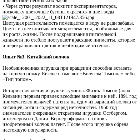
прошествии нескольких часов.
• Через сутки результат восхитит экспериментаторов,
поскольку цветочные бутоны окрасятся в цвет воды.
Цветущая растительность помещается в воду не ради забавы.
Цветы из нее впитывают микроэлементы, необходимые для
их роста, жизни. После подкрашивания питательной
жидкости по стеблю поступают красящие пигменты, которые
и перекрашивают цветок в необходимый оттенок.
Опыт №3. Китайский волчок
Необыкновенная игрушка при вращении способна вставать
на тонкую ножку. Ее еще называют «Волчком Томсона» либо
«Тип-топом».
История появления игрушки туманна. Физик Томсон (лорд
Кельвин) первым привлек всеобщее внимание к ней. 1891 год
примечателен выдачей патента на одну из вариаций волчка от
китайцев, хотя и содержал ряд неточностей. 1950 год
знаменателен очередным открытием игрушки Остбергом,
инженером из Дании. Вернер оформил на вновь
изобретенный волчок патент. После этого игрушка обрела
настоящую популярность.