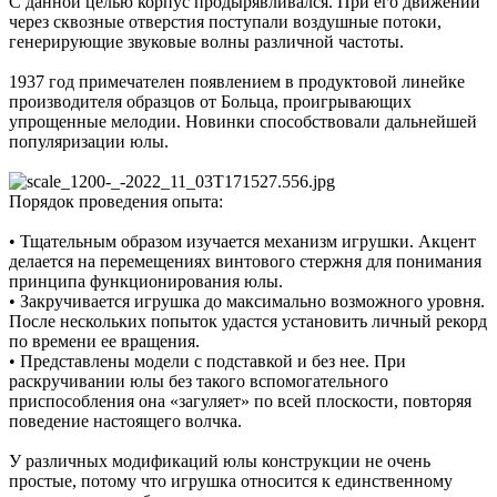
С данной целью корпус продырявливался. При его движении
через сквозные отверстия поступали воздушные потоки,
генерирующие звуковые волны различной частоты.
1937 год примечателен появлением в продуктовой линейке
производителя образцов от Больца, проигрывающих
упрощенные мелодии. Новинки способствовали дальнейшей
популяризации юлы.
Порядок проведения опыта:
• Тщательным образом изучается механизм игрушки. Акцент
делается на перемещениях винтового стержня для понимания
принципа функционирования юлы.
• Закручивается игрушка до максимально возможного уровня.
После нескольких попыток удастся установить личный рекорд
по времени ее вращения.
• Представлены модели с подставкой и без нее. При
раскручивании юлы без такого вспомогательного
приспособления она «загуляет» по всей плоскости, повторяя
поведение настоящего волчка.
У различных модификаций юлы конструкции не очень
простые, потому что игрушка относится к единственному